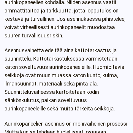
aurinkopaneelien kohdalla. Niiden asennus vaatii
ammattitaitoa ja tarkkuutta, jotta lopputulos on
kestävä ja turvallinen. Jos asennuksessa pihistelee,
voivat virheellisesti aurinkopaneelit muodostaa
suuren turvallisuusriskin.
Asennusvaihetta edeltää aina kattotarkastus ja
suunnittelu. Kattotarkastuksessa varmistetaan
katon soveltuvuus aurinkopaneeleille. Huomioitavia
seikkoja ovat muun muassa katon kunto, kulma,
ilmansuunnat, materiaali sekä pinta-ala.
Suunnitteluvaiheessa kartoitetaan kodin
sähkönkulutus, paikan soveltuvuus
aurinkopaneeleille sekä muita tärkeitä seikkoja.
Aurinkopaneelien asennus on monivaiheinen prosessi.
Mutta kun se tehdään huolellisesti osaavan