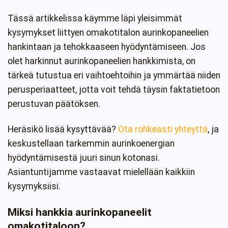
Tässä artikkelissa käymme läpi yleisimmät
kysymykset liittyen omakotitalon aurinkopaneelien
hankintaan ja tehokkaaseen hyödyntämiseen. Jos
olet harkinnut aurinkopaneelien hankkimista, on
tärkeä tutustua eri vaihtoehtoihin ja ymmärtää niiden
perusperiaatteet, jotta voit tehdä täysin faktatietoon
perustuvan päätöksen.
Heräsikö lisää kysyttävää?
Ota rohkeasti yhteyttä
, ja
keskustellaan tarkemmin aurinkoenergian
hyödyntämisestä juuri sinun kotonasi.
Asiantuntijamme vastaavat mielellään kaikkiin
kysymyksiisi.
Miksi hankkia aurinkopaneelit
omakotitaloon?