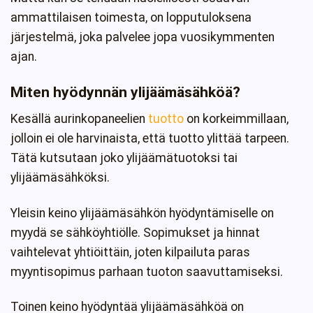
ammattilaisen toimesta, on lopputuloksena
järjestelmä, joka palvelee jopa vuosikymmenten
ajan.
Miten hyödynnän ylijäämäsähköä?
Kesällä aurinkopaneelien
tuotto
on korkeimmillaan,
jolloin ei ole harvinaista, että tuotto ylittää tarpeen.
Tätä kutsutaan joko ylijäämätuotoksi tai
ylijäämäsähköksi.
Yleisin keino ylijäämäsähkön hyödyntämiselle on
myydä se sähköyhtiölle. Sopimukset ja hinnat
vaihtelevat yhtiöittäin, joten kilpailuta paras
myyntisopimus parhaan tuoton saavuttamiseksi.
Toinen keino hyödyntää ylijäämäsähköä on