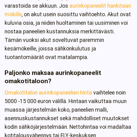
varastoida se akkuun. Jos
aurinkopaneelit hankitaan
mökille
, on akut usein suosittu vaihtoehto. Akut ovat
kuluvia osia, ja niiden huoltaminen tai uusiminen voi
nostaa paneelien kustannuksia merkittävästi.
Tämän vuoksi akut soveltuvat paremmin
kesämökeille, joissa sähkönkulutus ja
tuotantomäärät ovat matalampia.
Paljonko maksaa aurinkopaneelit
omakotitaloon?
Omakotitalon aurinkopaneelien hinta
vaihtelee noin
5000 -15 000 euron välillä. Hintaan vaikuttaa muun
muassa järjestelmän koko, paneelien malli,
asennuskustannukset sekä mahdolliset muutokset
kodin sähköjärjestelmään. Nettohintaa voi madaltaa
kotitalousvähennys tai ELY-keskuksen