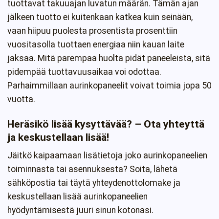
tuottavat takuuajan luvatun määrän. Tämän ajan
jälkeen tuotto ei kuitenkaan katkea kuin seinään,
vaan hiipuu puolesta prosentista prosenttiin
vuositasolla tuottaen energiaa niin kauan laite
jaksaa. Mitä parempaa huolta pidät paneeleista, sitä
pidempää tuottavuusaikaa voi odottaa.
Parhaimmillaan aurinkopaneelit voivat toimia jopa 50
vuotta.
Heräsikö lisää kysyttävää? – Ota yhteyttä
ja keskustellaan lisää!
Jäitkö kaipaamaan lisätietoja joko aurinkopaneelien
toiminnasta tai asennuksesta? Soita, lähetä
sähköpostia tai täytä yhteydenottolomake ja
keskustellaan lisää aurinkopaneelien
hyödyntämisestä juuri sinun kotonasi.