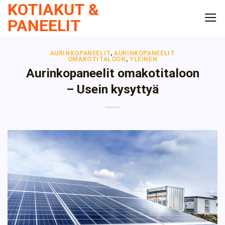
KOTIAKUT &
Skip
to
PANEELIT
content
AURINKOPANEELIT
,
AURINKOPANEELIT
OMAKOTITALOON
,
YLEINEN
Aurinkopaneelit omakotitaloon
– Usein kysyttyä