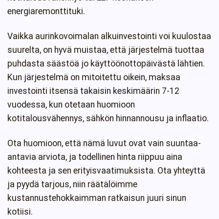
energiaremonttituki.
Vaikka aurinkovoimalan alkuinvestointi voi kuulostaa
suurelta, on hyvä muistaa, että järjestelmä tuottaa
puhdasta säästöä jo käyttöönottopäivästä lähtien.
Kun järjestelmä on mitoitettu oikein, maksaa
investointi itsensä takaisin keskimäärin 7-12
vuodessa, kun otetaan huomioon
kotitalousvähennys, sähkön hinnannousu ja inflaatio.
Ota huomioon, että nämä luvut ovat vain suuntaa-
antavia arviota, ja todellinen hinta riippuu aina
kohteesta ja sen erityisvaatimuksista. Ota yhteyttä
ja pyydä tarjous, niin räätälöimme
kustannustehokkaimman ratkaisun juuri sinun
kotiisi.