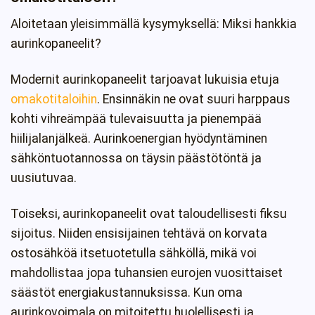
Aloitetaan yleisimmällä kysymyksellä: Miksi hankkia
aurinkopaneelit?
Modernit aurinkopaneelit tarjoavat lukuisia etuja
omakotitaloihin
. Ensinnäkin ne ovat suuri harppaus
kohti vihreämpää tulevaisuutta ja pienempää
hiilijalanjälkeä. Aurinkoenergian hyödyntäminen
sähköntuotannossa on täysin päästötöntä ja
uusiutuvaa.
Toiseksi, aurinkopaneelit ovat taloudellisesti fiksu
sijoitus. Niiden ensisijainen tehtävä on korvata
ostosähköä itsetuotetulla sähköllä, mikä voi
mahdollistaa jopa tuhansien eurojen vuosittaiset
säästöt energiakustannuksissa. Kun oma
aurinkovoimala on mitoitettu huolellisesti ja