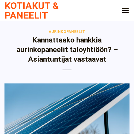
KOTIAKUT &
Skip
to
PANEELIT
content
AURINKOPANEELIT
Kannattaako hankkia
aurinkopaneelit taloyhtiöön? –
Asiantuntijat vastaavat