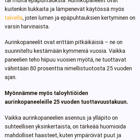
tai muita epäpuhtauksia. Aurinkopaneelit ovat
kuitenkin liukkaita ja lämpenevät käytössä myös
talvella
, joten lumen ja epäpuhtauksien kertyminen on
varsin harvinaista.
Aurinkopaneelit ovat erittäin pitkäikäisiä – ne on
suunniteltu kestämään kymmeniä vuosia. Vaikka
paneelien teho hiipuu vuosien myötä, ne tuottavat
vähintään 80 prosenttia nimellistuotosta 25 vuoden
ajan.
Myönnämme myös taloyhtiöiden
aurinkopaneeleille 25 vuoden tuottavuustakuun.
Vaikka aurinkopaneelien asennus ja ylläpito on
suhteellisen yksinkertaista, on tärkeää huomioida
mahdolliset haasteet, kuten ympäröivät puut ja