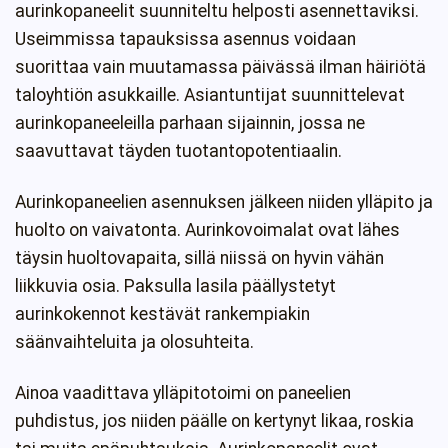
aurinkopaneelit suunniteltu helposti asennettaviksi.
Useimmissa tapauksissa asennus voidaan
suorittaa vain muutamassa päivässä ilman häiriötä
taloyhtiön asukkaille. Asiantuntijat suunnittelevat
aurinkopaneeleilla parhaan sijainnin, jossa ne
saavuttavat täyden tuotantopotentiaalin.
Aurinkopaneelien asennuksen jälkeen niiden ylläpito ja
huolto on vaivatonta. Aurinkovoimalat ovat lähes
täysin huoltovapaita, sillä niissä on hyvin vähän
liikkuvia osia. Paksulla lasila päällystetyt
aurinkokennot kestävät rankempiakin
säänvaihteluita ja olosuhteita.
Ainoa vaadittava ylläpitotoimi on paneelien
puhdistus, jos niiden päälle on kertynyt likaa, roskia