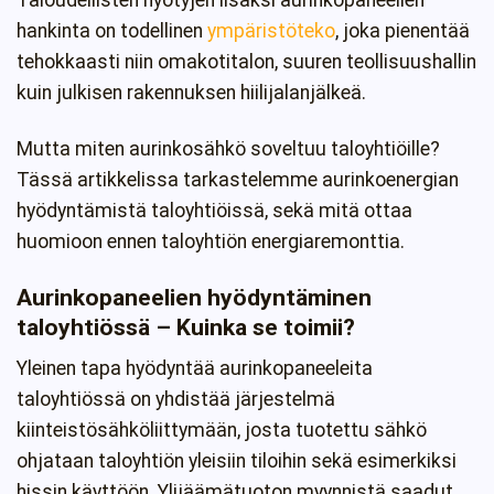
Taloudellisten hyötyjen lisäksi aurinkopaneelien
hankinta on todellinen
ympäristöteko
, joka pienentää
tehokkaasti niin omakotitalon, suuren teollisuushallin
kuin julkisen rakennuksen hiilijalanjälkeä.
Mutta miten aurinkosähkö soveltuu taloyhtiöille?
Tässä artikkelissa tarkastelemme aurinkoenergian
hyödyntämistä taloyhtiöissä, sekä mitä ottaa
huomioon ennen taloyhtiön energiaremonttia.
Aurinkopaneelien hyödyntäminen
taloyhtiössä – Kuinka se toimii?
Yleinen tapa hyödyntää aurinkopaneeleita
taloyhtiössä on yhdistää järjestelmä
kiinteistösähköliittymään, josta tuotettu sähkö
ohjataan taloyhtiön yleisiin tiloihin sekä esimerkiksi
hissin käyttöön. Ylijäämätuoton myynnistä saadut