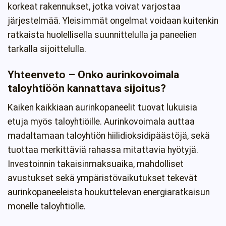
korkeat rakennukset, jotka voivat varjostaa
järjestelmää. Yleisimmät ongelmat voidaan kuitenkin
ratkaista huolellisella suunnittelulla ja paneelien
tarkalla sijoittelulla.
Yhteenveto – Onko aurinkovoimala
taloyhtiöön kannattava sijoitus?
Kaiken kaikkiaan aurinkopaneelit tuovat lukuisia
etuja myös taloyhtiöille. Aurinkovoimala auttaa
madaltamaan taloyhtiön hiilidioksidipäästöjä, sekä
tuottaa merkittäviä rahassa mitattavia hyötyjä.
Investoinnin takaisinmaksuaika, mahdolliset
avustukset sekä ympäristövaikutukset tekevät
aurinkopaneeleista houkuttelevan energiaratkaisun
monelle taloyhtiölle.