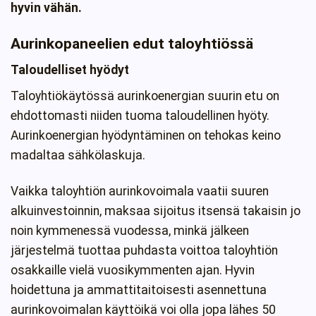
hyvin vähän.
Aurinkopaneelien edut taloyhtiössä
Taloudelliset hyödyt
Taloyhtiökäytössä aurinkoenergian suurin etu on
ehdottomasti niiden tuoma taloudellinen hyöty.
Aurinkoenergian hyödyntäminen on tehokas keino
madaltaa sähkölaskuja.
Vaikka taloyhtiön aurinkovoimala vaatii suuren
alkuinvestoinnin, maksaa sijoitus itsensä takaisin jo
noin kymmenessä vuodessa, minkä jälkeen
järjestelmä tuottaa puhdasta voittoa taloyhtiön
osakkaille vielä vuosikymmenten ajan. Hyvin
hoidettuna ja ammattitaitoisesti asennettuna
aurinkovoimalan käyttöikä voi olla jopa lähes 50