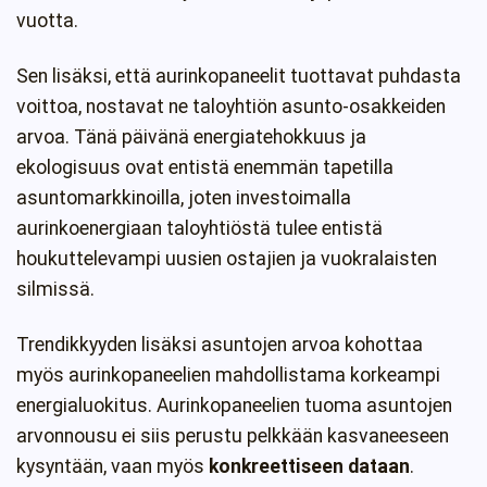
vuotta.
Sen lisäksi, että aurinkopaneelit tuottavat puhdasta
voittoa, nostavat ne taloyhtiön asunto-osakkeiden
arvoa. Tänä päivänä energiatehokkuus ja
ekologisuus ovat entistä enemmän tapetilla
asuntomarkkinoilla, joten investoimalla
aurinkoenergiaan taloyhtiöstä tulee entistä
houkuttelevampi uusien ostajien ja vuokralaisten
silmissä.
Trendikkyyden lisäksi asuntojen arvoa kohottaa
myös aurinkopaneelien mahdollistama korkeampi
energialuokitus. Aurinkopaneelien tuoma asuntojen
arvonnousu ei siis perustu pelkkään kasvaneeseen
kysyntään, vaan myös
konkreettiseen dataan
.