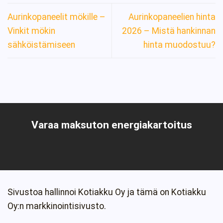
Aurinkopaneelit mökille –
Aurinkopaneelien hinta
Vinkit mökin
2026 – Mistä hankinnan
sähköistämiseen
hinta muodostuu?
Varaa maksuton energiakartoitus
Sivustoa hallinnoi Kotiakku Oy ja tämä on Kotiakku
Oy:n markkinointisivusto.