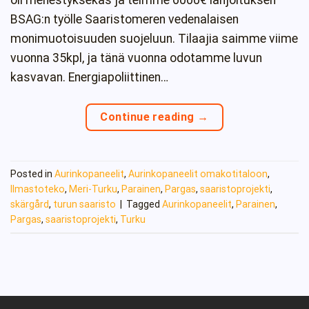
oli menestyksekäs ja teimme 6000€ lahjoituksen
BSAG:n työlle Saaristomeren vedenalaisen
monimuotoisuuden suojeluun. Tilaajia saimme viime
vuonna 35kpl, ja tänä vuonna odotamme luvun
kasvavan. Energiapoliittinen…
Continue reading
→
Posted in
Aurinkopaneelit
,
Aurinkopaneelit omakotitaloon
,
Ilmastoteko
,
Meri-Turku
,
Parainen
,
Pargas
,
saaristoprojekti
,
skärgård
,
turun saaristo
|
Tagged
Aurinkopaneelit
,
Parainen
,
Pargas
,
saaristoprojekti
,
Turku