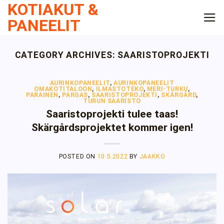
KOTIAKUT &
Skip
to
PANEELIT
content
CATEGORY ARCHIVES:
SAARISTOPROJEKTI
AURINKOPANEELIT
,
AURINKOPANEELIT
OMAKOTITALOON
,
ILMASTOTEKO
,
MERI-TURKU
,
PARAINEN
,
PARGAS
,
SAARISTOPROJEKTI
,
SKÄRGÅRD
,
TURUN SAARISTO
Saaristoprojekti tulee taas!
Skärgårdsprojektet kommer igen!
POSTED ON
10.5.2022
BY
JAAKKO