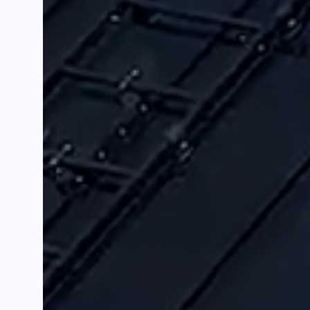
Auri
Varaa maks