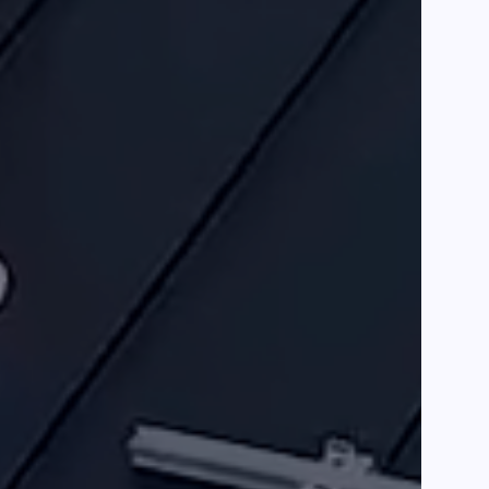
kujen
järjestelmä