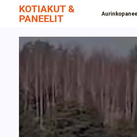
Skip
KOTIAKUT &
to
Aurinkopanee
PANEELIT
content