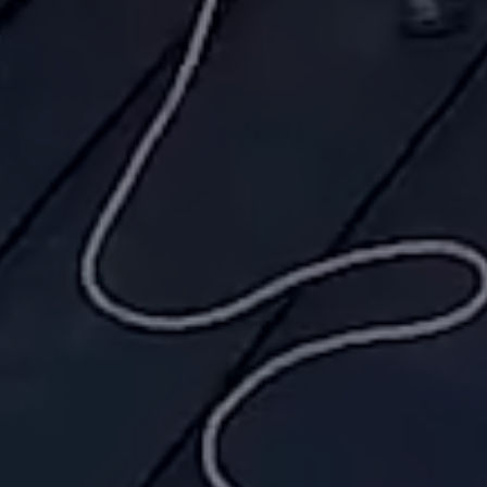
nkopaneelien ja kotiak
myynti ja asennus
uton energiakartoitus ja selvitä millainen energia
sinulle sopii